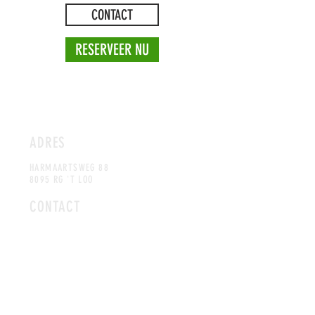
CONTACT
RESERVEER NU
ADRES
HARMAARTSWEG 88
8095 RG 'T LOO
CONTACT
INFO@OLDEDREIPUT.NL
0525-631698
OP
ENINGSTIJDEN:
ZO: GESLOTEN