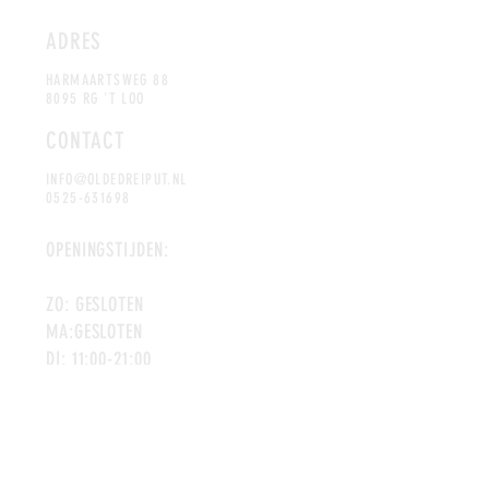
ADRES
HARMAARTSWEG 88
8095 RG 'T LOO
CONTACT
INFO@OLDEDREIPUT.NL
0525-631698
OP
ENINGSTIJDEN:
ZO: GESLOTEN
MA:GESLOTEN
DI: 11:00-21:00
WO: 11:00-21:00
DO: 11:00- 21:00
VR: 11:00-21:00
ZA: 11:00-21:00