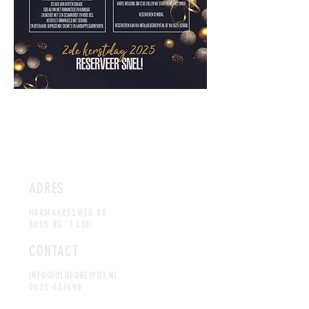
ADRES
HARMAARTSWEG 88
8095 RG 'T LOO
CONTACT
INFO@OLDEDREIPUT.NL
0525-631698